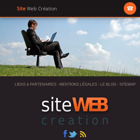
Site
Web Création
☎
ACCUEIL
CONCEPTION GRAPHIQUE
DÉVELOPPEMENT
RÉFÉRENCEMENT
ENGAGEMENTS
LIENS & PARTENAIRES
-
MENTIONS LÉGALES
-
LE BLOG
-
SITEMAP
RÉFÉRENCES
CONTACT